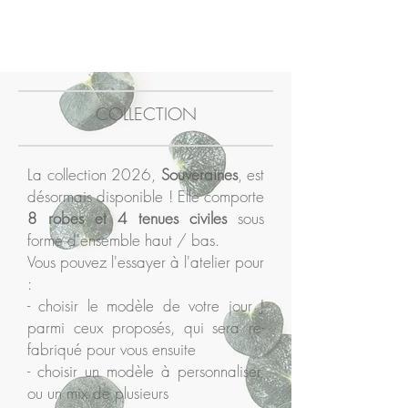
COLLECTION
La collection 2026,
Souveraines
, est
désormais disponible ! Elle comporte
8 robes et 4 tenues civiles
sous
forme d'ensemble haut / bas.
Vous pouvez l'essayer à l'atelier pour
:
- choisir le modèle de votre jour J
parmi ceux proposés, qui sera re-
fabriqué pour vous ensuite
- choisir un modèle à personnaliser,
ou un mix de plusieurs