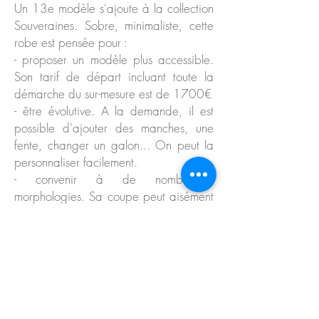
Un 13e modèle s'ajoute à la collection
Souveraines. Sobre, minimaliste, cette
robe est pensée pour :
- proposer un modèle plus accessible.
Son tarif de départ incluant toute la
démarche du sur-mesure est de 1700€
- être évolutive. A la demande, il est
possible d'ajouter des manches, une
fente, changer un galon... On peut la
personnaliser facilement.
- convenir à de nombreuses
morphologies. Sa coupe peut aisément
convenir à différents profils, ou être
ajustée pour mettre en valeur vos
formes.
- proposer un dos en partie découvert,
compatible avec le port d'un soutien
gorge classique. Car vous êtes
nombreuses à rêver d'un dos ouvert