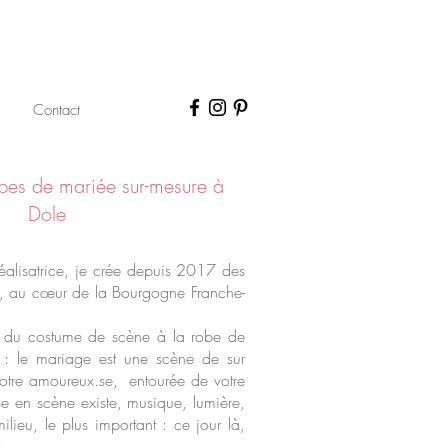
Contact
bes de mariée sur-mesure à
Dole
réalisatrice, je crée depuis 2017 des
s, au cœur de la Bourgogne Franche-
du costume de scène à la robe de
: le mariage est une scène de sur
votre amoureux.se, entourée de votre
se en scène existe, musique, lumière,
ieu, le plus important : ce jour là,
.