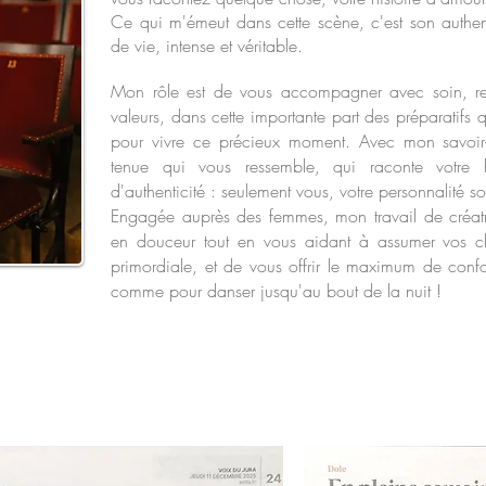
Ce qui m'émeut dans cette scène, c'est son authentic
de vie, intense et véritable.
Mon rôle est de vous accompagner avec soin, res
valeurs, dans cette importante part des préparatifs 
pour vivre ce précieux moment. Avec mon savoir-fa
tenue qui vous ressemble, qui raconte votre hi
d'authenticité : seulement vous, votre personnalité s
Engagée auprès des femmes, mon travail de créatr
en douceur tout en vous aidant à assumer vos cho
primordiale, et de vous offrir le maximum de confo
comme pour danser jusqu'au bout de la nuit !