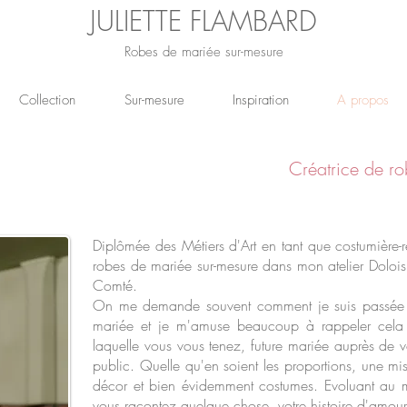
JULIETTE
FLAMBARD
Robes de mariée sur-mesure
Collection
Sur-mesure
Inspiration
A propos
Créatrice de ro
Diplômée des Métiers d'Art en tant que costumière-
robes de mariée sur-mesure dans mon atelier Doloi
Comté.
On me demande souvent comment je suis passée 
mariée et je m'amuse beaucoup à rappeler cela 
laquelle vous vous tenez, future mariée auprès de 
public. Quelle qu'en soient les proportions, une mi
décor et bien évidemment costumes. Evoluant au mil
vous racontez quelque chose, votre histoire d'amour